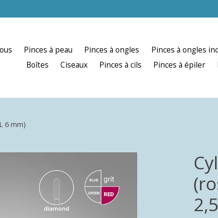
nous
Pinces à peau
Pinces à ongles
Pinces à ongles in
Boîtes
Ciseaux
Pinces à cils
Pinces à épiler
 L 6 mm)
Cy
(r
2,