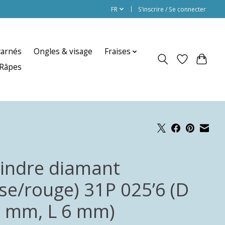
FR
S’inscrire / Se connecter
carnés
Ongles & visage
Fraises
Râpes
lindre diamant
ose/rouge) 31P 025’6 (D
5 mm, L 6 mm)