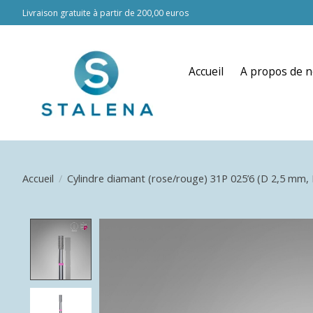
Livraison gratuite à partir de 200,00 euros
Accueil
A propos de 
Accueil
/
Cylindre diamant (rose/rouge) 31P 025’6 (D 2,5 mm,
Product image slideshow Items