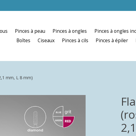
nous
Pinces à peau
Pinces à ongles
Pinces à ongles in
Boîtes
Ciseaux
Pinces à cils
Pinces à épiler
2,1 mm, L 8 mm)
Fl
(r
2,