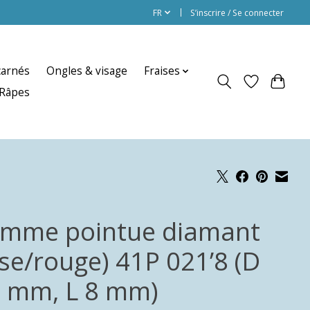
FR
S’inscrire / Se connecter
carnés
Ongles & visage
Fraises
Râpes
amme pointue diamant
ose/rouge) 41P 021’8 (D
1 mm, L 8 mm)