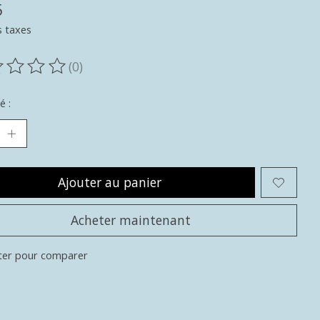
5
s taxes
(0)
oduit est évalué à
0
sur 5
é :
Ajouter au panier
Acheter maintenant
ter pour comparer