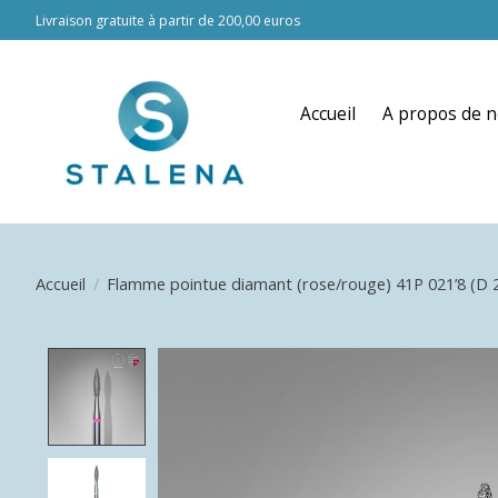
Livraison gratuite à partir de 200,00 euros
Accueil
A propos de 
Accueil
/
Flamme pointue diamant (rose/rouge) 41P 021’8 (D 
Product image slideshow Items