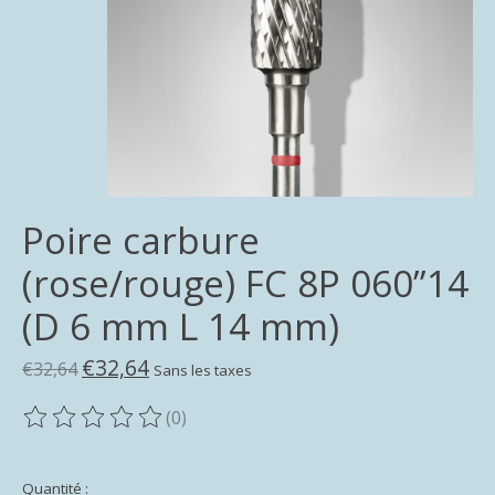
Poire carbure
(rose/rouge) FC 8P 060”14
(D 6 mm L 14 mm)
€32,64
€32,64
Sans les taxes
(0)
Ce produit est évalué à
0
sur 5
Quantité :