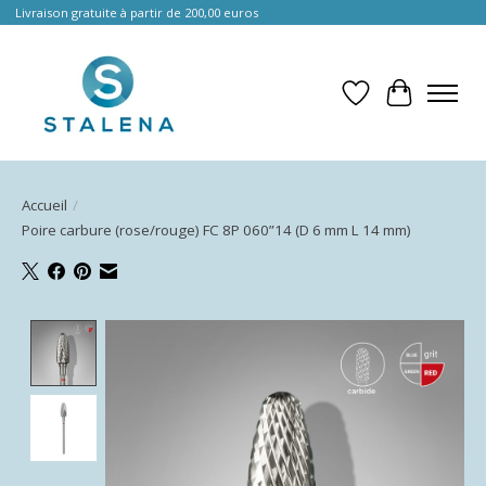
Livraison gratuite à partir de 200,00 euros
Liste de souhait
Panier
Accueil
/
Poire carbure (rose/rouge) FC 8P 060”14 (D 6 mm L 14 mm)
Product image slideshow Items