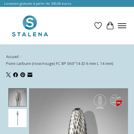
Livraison gratuite à partir de 200,00 euros
Liste de souhait
Panier
Accueil
/
Poire carbure (rose/rouge) FC 8P 060”14 (D 6 mm L 14 mm)
Product image slideshow Items