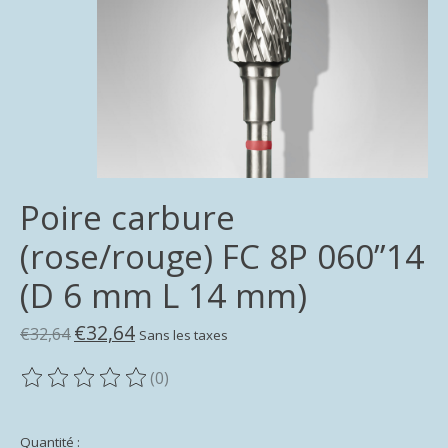
Poire carbure
(rose/rouge) FC 8P 060”14
(D 6 mm L 14 mm)
€32,64
€32,64
Sans les taxes
(0)
Ce produit est évalué à
0
sur 5
Quantité :