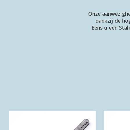
Onze aanwezighei
dankzij de ho
Eens u een Stal
Items van productcarrousel