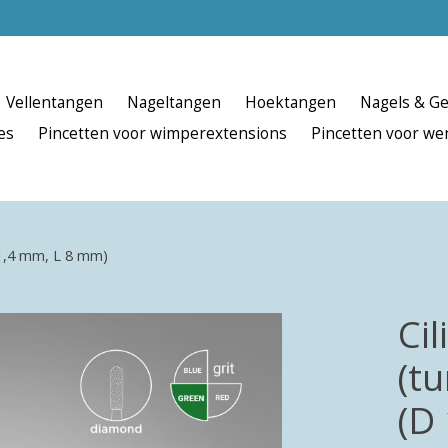
Vellentangen
Nageltangen
Hoektangen
Nagels & Ge
es
Pincetten voor wimperextensions
Pincetten voor w
 1,4 mm, L 8 mm)
Ci
(t
(D