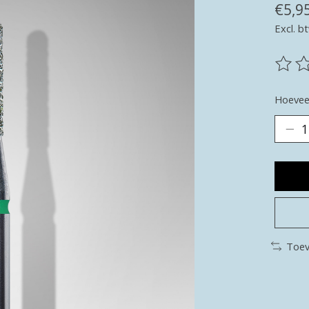
€5,9
Excl. b
De be
Hoeveel
Toev