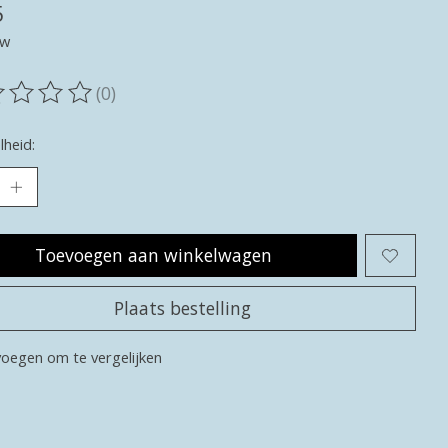
5
tw
(0)
oordeling van dit product is
0
van de 5
heid:
Toevoegen aan winkelwagen
Plaats bestelling
oegen om te vergelijken