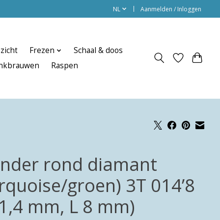
NL
Aanmelden / Inloggen
zicht
Frezen
Schaal & doos
enkbrauwen
Raspen
linder rond diamant
urquoise/groen) 3T 014’8
 1,4 mm, L 8 mm)