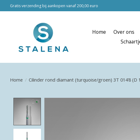
Gratis verzending bij aankopen vanaf 200,00 euro
Home
Over ons
Schaartj
Home
/
Cilinder rond diamant (turquoise/groen) 3T 014’8 (D
Product image slideshow Items