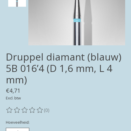
Druppel diamant (blauw)
5B 016’4 (D 1,6 mm, L 4
mm)
€4,71
Excl. btw
(0)
De beoordeling van dit product is
0
van de 5
Hoeveelheid: