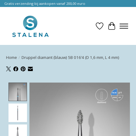
Gratis verzending bij aankopen vanaf 200,00 euro
Verlanglijst
Winkelwa
Home
/
Druppel diamant (blauw) 5B 016’4 (D 1,6 mm, L 4 mm)
Product image slideshow Items