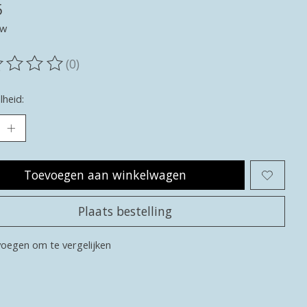
5
tw
(0)
oordeling van dit product is
0
van de 5
heid:
Toevoegen aan winkelwagen
Plaats bestelling
oegen om te vergelijken