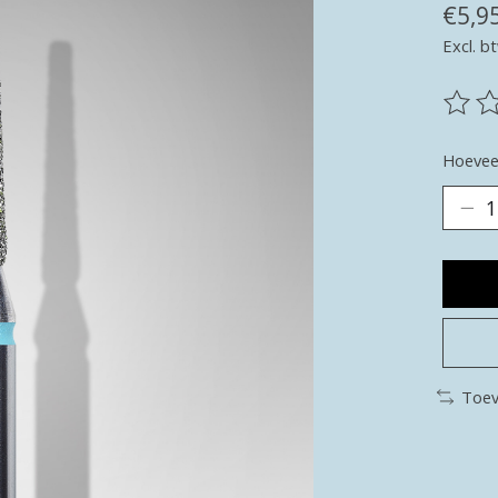
€5,9
Excl. b
De be
Hoeveel
Toev