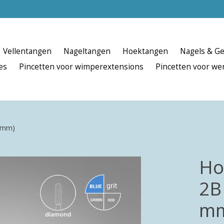
Vellentangen
Nageltangen
Hoektangen
Nagels & Ge
es
Pincetten voor wimperextensions
Pincetten voor w
0 mm)
Ho
2B
m