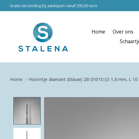
Gratis verzending bij aankopen vanaf 200,00 euro
Home
Over ons
Schaartj
Home
/
Hoorntje diamant (blauw) 2B 016’10 (D 1,6 mm, L 1
Product image slideshow Items