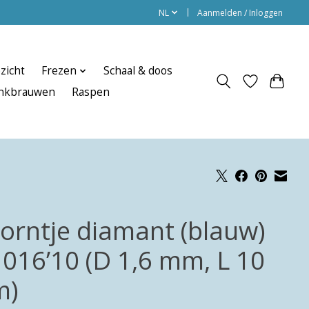
NL
Aanmelden / Inloggen
zicht
Frezen
Schaal & doos
enkbrauwen
Raspen
orntje diamant (blauw)
 016’10 (D 1,6 mm, L 10
m)