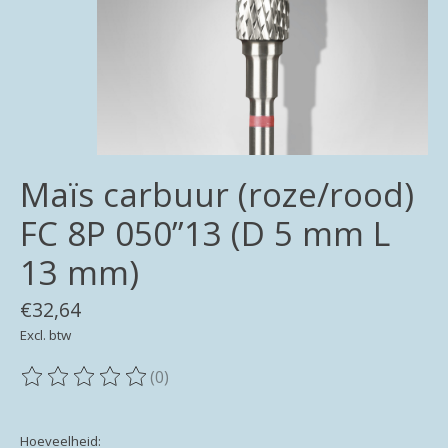
Maïs carbuur (roze/rood)
FC 8P 050”13 (D 5 mm L
13 mm)
€32,64
Excl. btw
(0)
De beoordeling van dit product is
0
van de 5
Hoeveelheid: