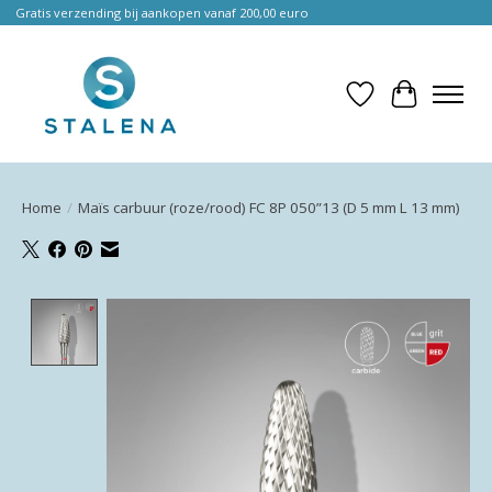
Gratis verzending bij aankopen vanaf 200,00 euro
Verlanglijst
Winkelwa
Home
/
Maïs carbuur (roze/rood) FC 8P 050”13 (D 5 mm L 13 mm)
Product image slideshow Items