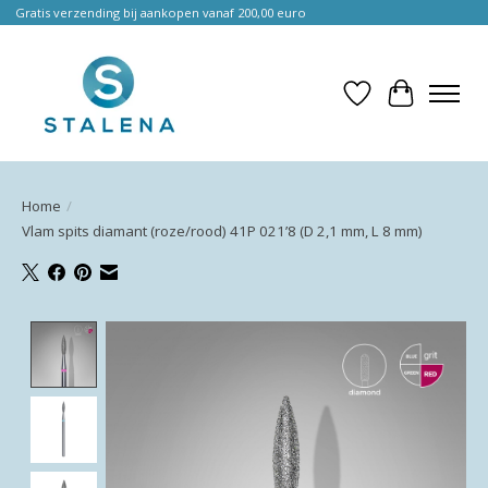
Gratis verzending bij aankopen vanaf 200,00 euro
Verlanglijst
Winkelwa
Home
/
Vlam spits diamant (roze/rood) 41P 021’8 (D 2,1 mm, L 8 mm)
Product image slideshow Items