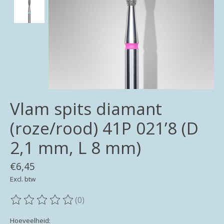
Vlam spits diamant
(roze/rood) 41P 021’8 (D
2,1 mm, L 8 mm)
€6,45
Excl. btw
(0)
De beoordeling van dit product is
0
van de 5
Hoeveelheid: