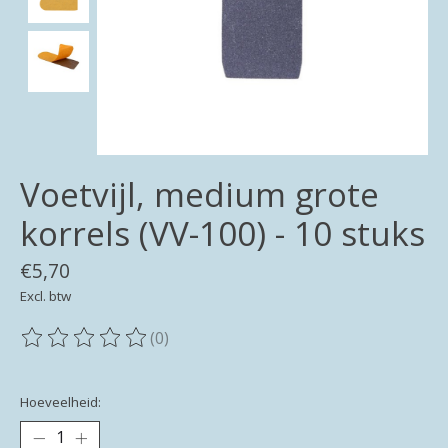
Voetvijl, medium grote
korrels (VV-100) - 10 stuks
€5,70
Excl. btw
(0)
De beoordeling van dit product is
0
van de 5
Hoeveelheid: